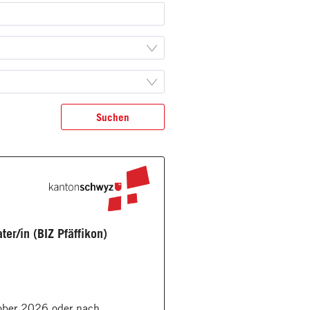
Suchen
er/in (BIZ Pfäffikon)
tober 2026 oder nach